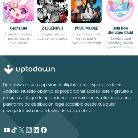
Gacha Life
Z LEGENDS 3
PUBG MOBILE
Doki Doki
Literature Club!
Crea tus propios
Los guerreros Z
El rey indiscutible
personajes e
vuelven a la carga
de los battle
Novela visual
inventa mil
royale en Android
psicológica con
aventuras
giros oscuros y
narrativa profunda
Uptodown es una app store multiplataforma especializada en
Android. Nuestro objetivo es proporcionar acceso libre y gratuito a
un gran catálogo de aplicaciones sin restricciones, ofreciendo una
plataforma de distribución legal accesible desde cualquier
navegador, así como a través de su app oficial.