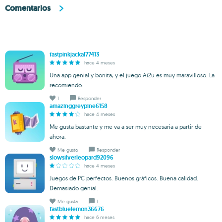
Comentarios
fastpinkjackal77413
hace 4 meses
Una app genial y bonita, y el juego Ai2u es muy maravilloso. La
recomiendo.
1
Responder
amazinggreypine6158
hace 4 meses
Me gusta bastante y me va a ser muy necesaria a partir de
ahora.
Me gusta
Responder
slowsilverleopard92096
hace 4 meses
Juegos de PC perfectos. Buenos gráficos. Buena calidad.
Demasiado genial.
Me gusta
1
fastbluelemon36676
hace 6 meses