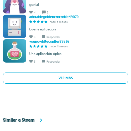
genial
4
2
adorablegoldencrocodile49070
hace 6 meses
buena aplicación
3
Responder
youngwhiteconifer89836
hace 11 meses
Una aplicación épica
3
Responder
VER MÁS
Similar a Steam