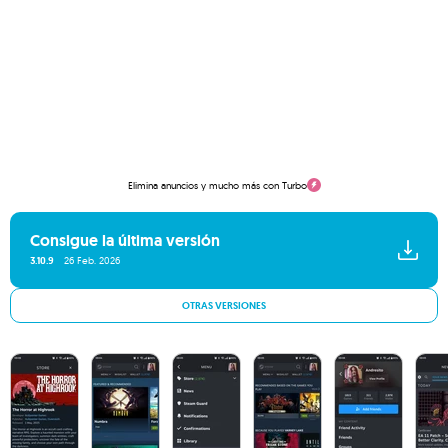
Elimina anuncios y mucho más con Turbo
Consigue la última versión
3.10.9
26 Feb. 2026
OTRAS VERSIONES