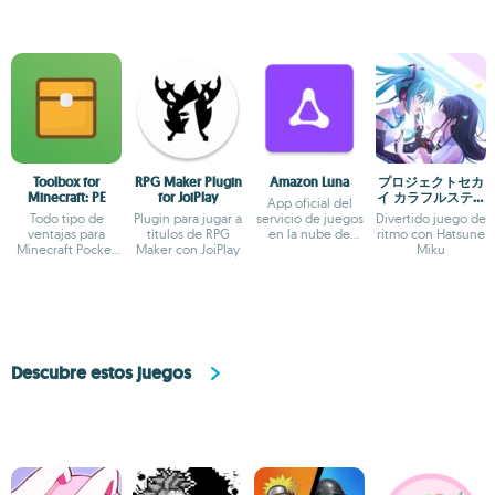
Toolbox for
RPG Maker Plugin
Amazon Luna
プロジェクトセカ
Minecraft: PE
for JoiPlay
イ カラフルステー
App oficial del
ジ！ feat. 初音ミ
Todo tipo de
Plugin para jugar a
servicio de juegos
Divertido juego de
ク
ventajas para
títulos de RPG
en la nube de
ritmo con Hatsune
Minecraft Pocket
Maker con JoiPlay
Amazon
Miku
Edition
Descubre estos juegos