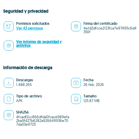
Seguridad y privacidad
Permisos solicitados
Firma del certificado
Ver 43 permisos
4e1d2dfcce2123fca7e97495c6d4
350f
Ver informe de seguridad y
antivirus
Información de descarga
Descargas
Fecha
1.488.265
26 feb. 2026
Tipo de archivo
Tamaño
APK
125.87 MB
SHA256
4fcadf2cc866dfda0fcace989efa
2ba5f427b6282a926649936e70
7da53e9725