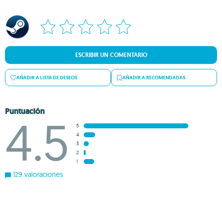
ESCRIBIR UN COMENTARIO
AÑADIR A LISTA DE DESEOS
AÑADIR A RECOMENDADAS
Puntuación
4.5
5
4
3
2
1
129 valoraciones